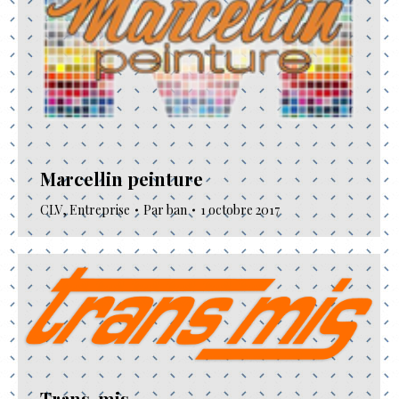
Marcellin peinture
CLV
,
Entreprise
Par
ban
1 octobre 2017
Trans-mis