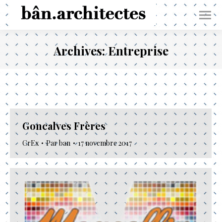
Archives:
Entreprise
Goncalves Frères
CrEx
Par
ban
17 novembre 2017