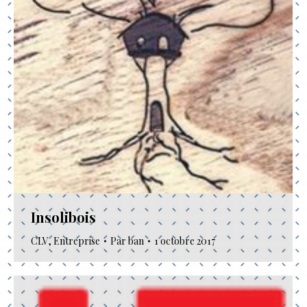
Insolibois
CLV
,
Entreprise
Par
ban
1 octobre 2017