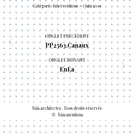
Catégorie
Interventions
7 juin 2019
Navigation
ONGLET PRÉCÉDENT
de
PP2563.Canaux
Onglet
commentaire
précédent
ONGLET SUIVANT
EnLa
Onglet
suivant
bân.architectes . Tous droits réservés
bân.mentions