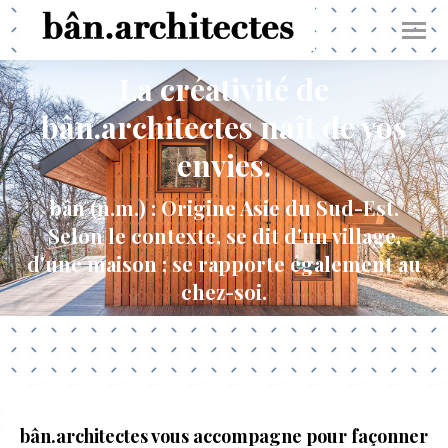
La créativité de
bân.architectes naît de vos
envies.
bân (n.m.) : Origine Asie du Sud-Est.
Selon le contexte, se dit d'un village,
d'une maison ; se rapporte également au
chez-soi.
bân.architectes
vous accompagne pour façonner