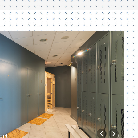
ort
Am