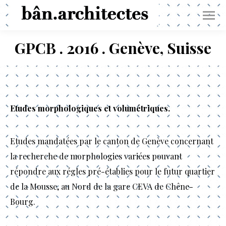
GPCB . 2016 . Genève, Suisse
Vous êtes ici :
Etudes morphologiques et volumétriques.
Etudes mandatées par le canton de Genève concernant
la recherche de morphologies variées pouvant
répondre aux régles pré-établies pour le futur quartier
de la Mousse, au Nord de la gare CEVA de Chêne-
Bourg.