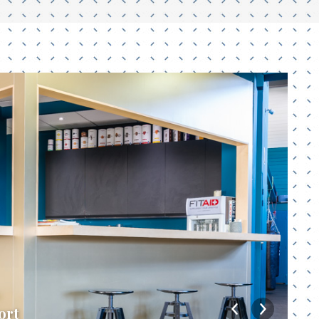
ort
Am