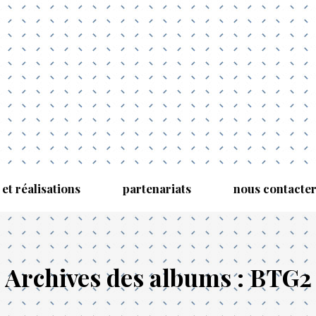
 et réalisations
partenariats
nous contacte
Archives des albums :
BTG2